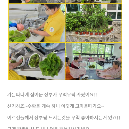
가든파티에 심어둔 상추가 무럭무럭 자랐어요!!
신기하죠~수확을 계속 하니 이렇게 고마울때가요~
어르신들께서 상추쌈 드시는것을 무척 좋아하시는거 있죠!!