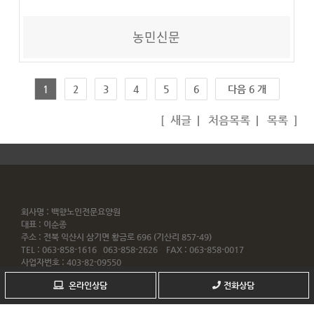
농민신문
1
2
3
4
5
6
다음 6 개
[
새글
|
처음목록
|
목록
]
inodea : Ino HomepageBuilder V10.07 - 220310
회사명 : 백향노인전문요양원
대표 : 이순종
주소 : 전북 익산시 삼기면 황금로 696 (기산리 857-49)
TEL : 063-858-1616 063-858-2626 FAX : 063-858-0017
사업자번호 : 403-82-09550
Copyrightⓒ by
bh1616.co.kr
All rights reserved.
온라인상담
전화상담
Webmaster
개인정보처리방침