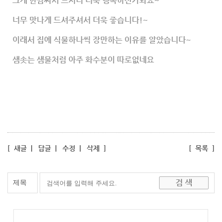
크게 한쌈싸서 드시니 더욱 행복하신가봐요~
너무 맛나게 드셔주셔서 더욱 좋습니다!~
이래서 집에 식물하나씩 장만하는 이유를 알았습니다~
샘솟는 샘물처럼 아주 화수분이 따로없네요
[
새글
|
답글
|
수정
|
삭제
]
[
목록
]