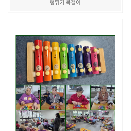
뻥튀기 목걸이