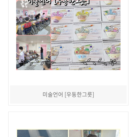
미술언어 [우동한그릇]