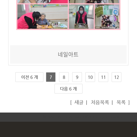
네일아트
이전 6 개
7
8
9
10
11
12
다음 6 개
[
새글
|
처음목록
|
목록
]
inodea : Ino HomepageBuilder V10.07 - 220310