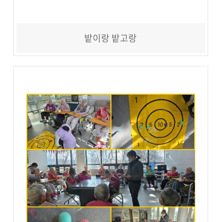
밭이랑 밭고랑