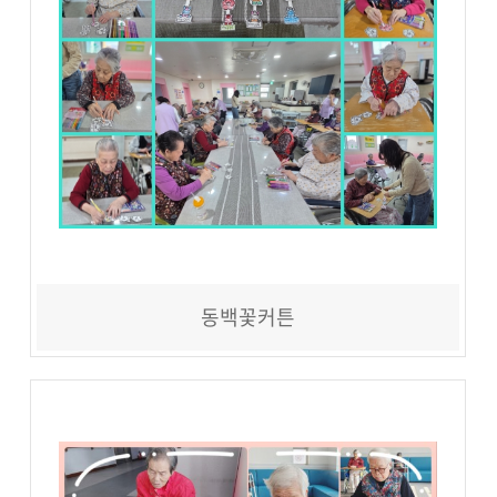
동백꽃커튼