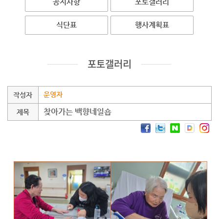
공지사항
포토갤러리
식단표
행사계획표
포토갤러리
운영자
작성자
찾아가는 백향네일숍
제목