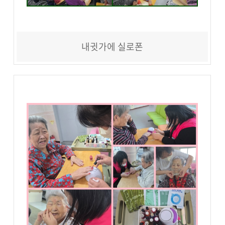
내귓가에 실로폰