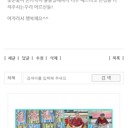
꽃분홍이 손가락이 물들일때마다 너무 예쁘다고 관심을 가
져주시는우리 어르신들!
여자라서 행복해요^^
[
새글
|
답글
|
수정
|
삭제
]
[
목록
]